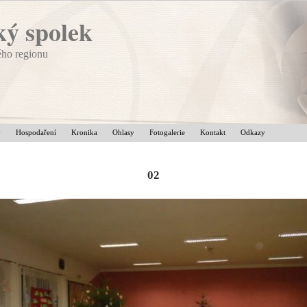
ý spolek
ého regionu
v
Hospodaření
Kronika
Ohlasy
Fotogalerie
Kontakt
Odkazy
02