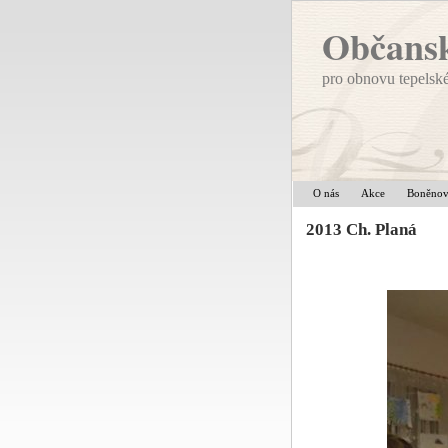
Občansk
pro obnovu tepelsk
O nás
Akce
Boněno
2013 Ch. Planá