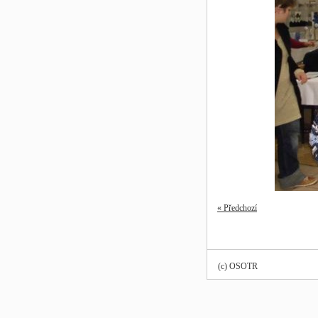
« Předchozí
(c) OSOTR