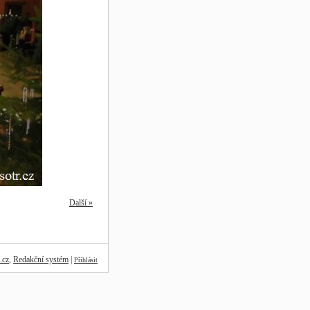
Další »
.cz
,
Redakční systém
|
Přihlásit