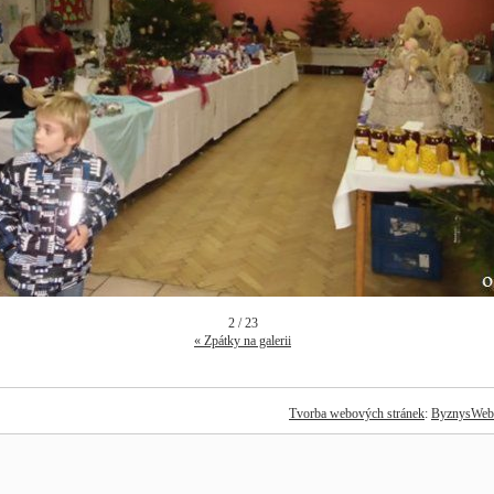
2 / 23
« Zpátky na galerii
Tvorba webových stránek
:
ByznysWeb