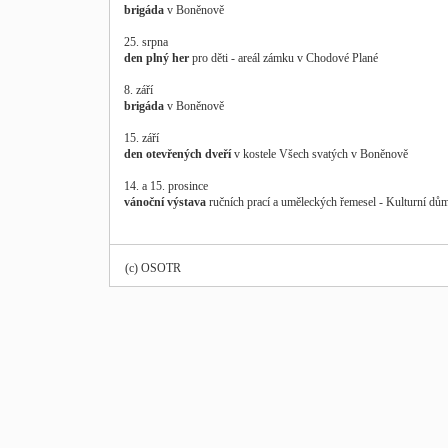
brigáda
v Boněnově
25. srpna
den plný her
pro děti - areál zámku v Chodové Plané
8. září
brigáda
v Boněnově
15. září
den otevřených dveří
v kostele Všech svatých v Boněnově
14. a 15. prosince
vánoční výstava
ručních prací a uměleckých řemesel - Kulturní d
(c) OSOTR