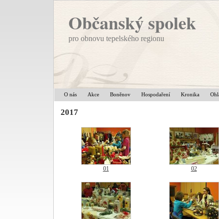
Občanský spolek
pro obnovu tepelského regionu
O nás
Akce
Boněnov
Hospodaření
Kronika
Ohl
2017
01
02