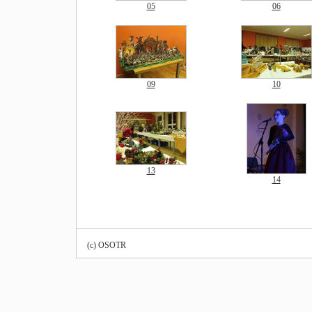
05
06
09
10
13
14
(c) OSOTR