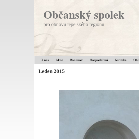
Občanský spolek
pro obnovu tepelského regionu
O nás
Akce
Boněnov
Hospodaření
Kronika
Ohl
Leden 2015