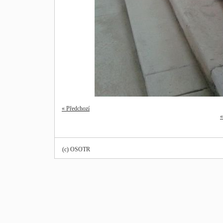
« Předchozí
«
(c) OSOTR