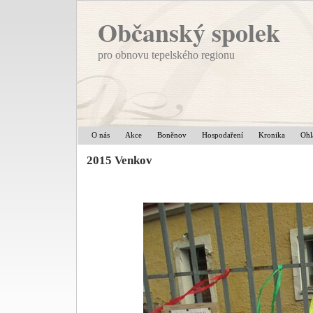
Občanský spolek
pro obnovu tepelského regionu
O nás
Akce
Boněnov
Hospodaření
Kronika
Ohl
2015 Venkov