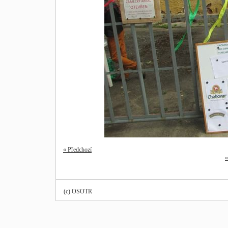
« Předchozí
«
(c) OSOTR