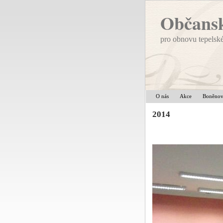
Občansk
pro obnovu tepelsk
O nás
Akce
Boněno
2014