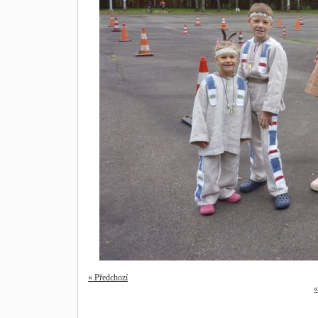
« Předchozí
«