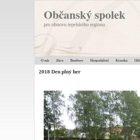
Občanský spolek
pro obnovu tepelského regionu
O nás
Akce
Boněnov
Hospodaření
Kronika
Ohl
2018 Den plný her