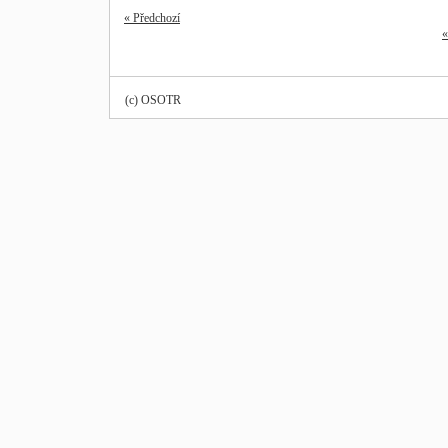
« Předchozí
«
(c) OSOTR