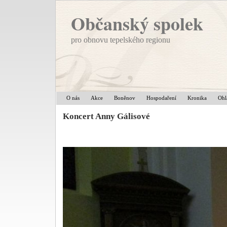
Občanský spolek
pro obnovu tepelského regionu
O nás
Akce
Boněnov
Hospodaření
Kronika
Ohl
Koncert Anny Gálisové