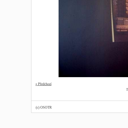
« Předchozí
«
(c) OSOTR