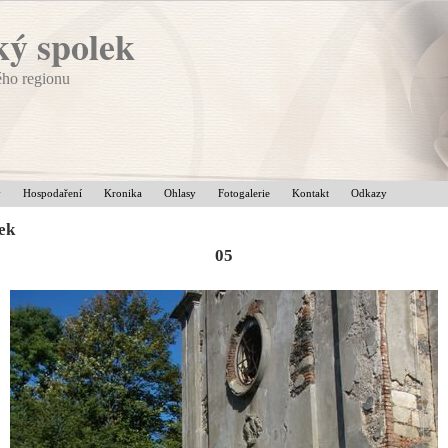
ý spolek
ého regionu
v
Hospodaření
Kronika
Ohlasy
Fotogalerie
Kontakt
Odkazy
lek
05