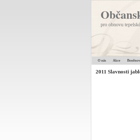
Občansk
pro obnovu tepelsk
O nás
Akce
Boněno
2011 Slavnosti jab