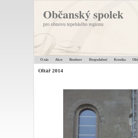
Občanský spolek
pro obnovu tepelského regionu
O nás
Akce
Boněnov
Hospodaření
Kronika
Ohl
Oltář 2014