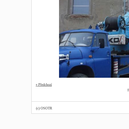
« Předchozí
«
(c) OSOTR