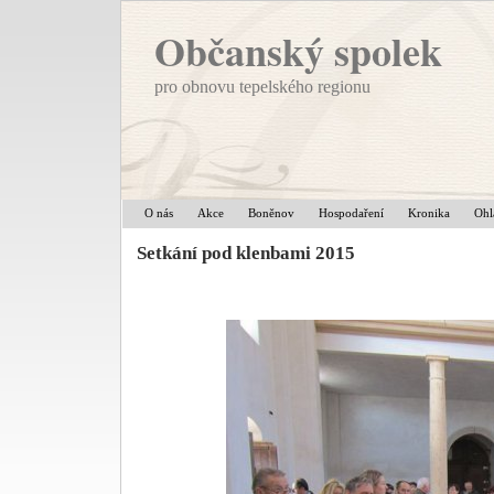
Občanský spolek
pro obnovu tepelského regionu
O nás
Akce
Boněnov
Hospodaření
Kronika
Ohl
Setkání pod klenbami 2015