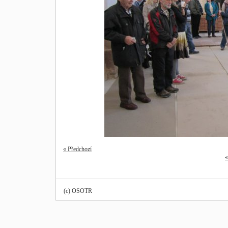
« Předchozí
«
(c) OSOTR