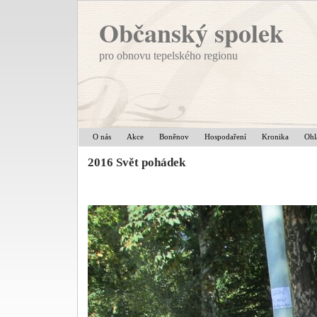
Občanský spolek
pro obnovu tepelského regionu
O nás
Akce
Boněnov
Hospodaření
Kronika
Ohl
2016 Svět pohádek