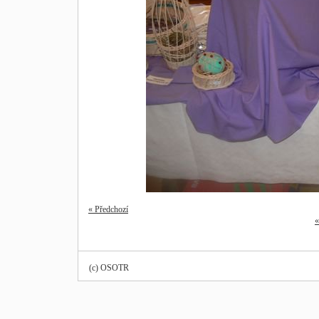
« Předchozí
«
(c) OSOTR