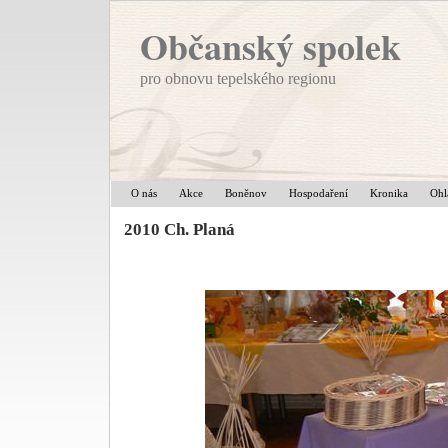
Občanský spolek
pro obnovu tepelského regionu
O nás
Akce
Boněnov
Hospodaření
Kronika
Ohl
2010 Ch. Planá