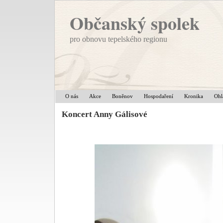
Občanský spolek
pro obnovu tepelského regionu
O nás
Akce
Boněnov
Hospodaření
Kronika
Ohl
Koncert Anny Gálisové