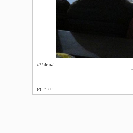
« Předchozí
«
(c) OSOTR