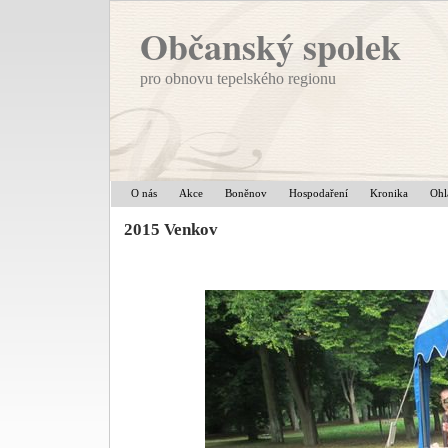
Občanský spolek
pro obnovu tepelského regionu
O nás
Akce
Boněnov
Hospodaření
Kronika
Ohl
2015 Venkov