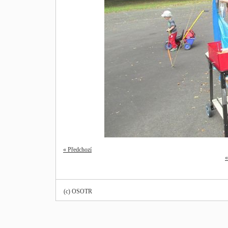
« Předchozí
«
(c) OSOTR