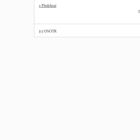
« Předchozí
«
(c) OSOTR