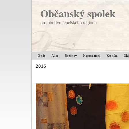
Občanský spolek
pro obnovu tepelského regionu
O nás
Akce
Boněnov
Hospodaření
Kronika
Ohl
2016