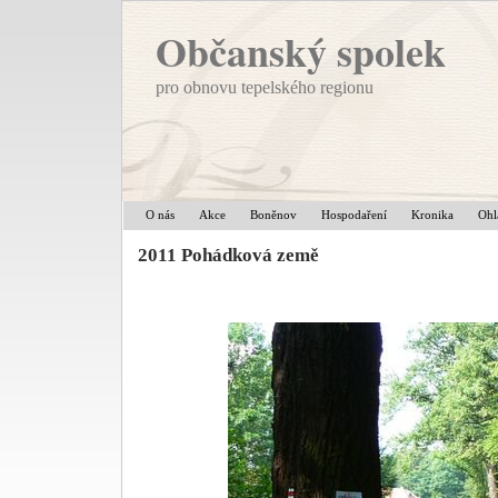
Občanský spolek
pro obnovu tepelského regionu
O nás
Akce
Boněnov
Hospodaření
Kronika
Ohl
2011 Pohádková země