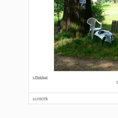
« Předchozí
«
(c) OSOTR