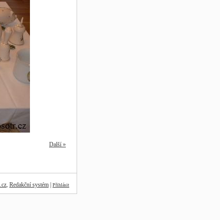
Další »
.cz
,
Redakční systém
|
Přihlásit