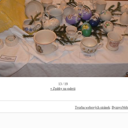
13 / 19
« Zpátky na galerii
Tvorba webových stránek
:
ByznysWeb