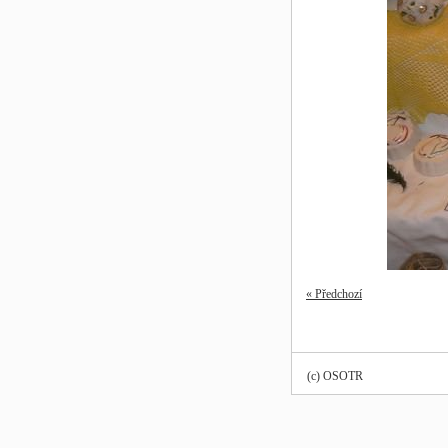
« Předchozí
(c) OSOTR