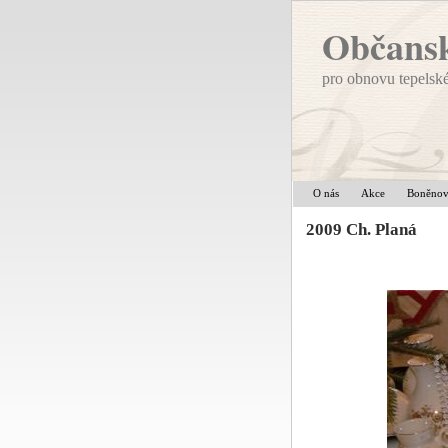
Občansk
pro obnovu tepelsk
O nás
Akce
Boněno
2009 Ch. Planá