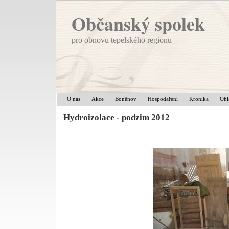
Občanský spolek
pro obnovu tepelského regionu
O nás
Akce
Boněnov
Hospodaření
Kronika
Ohl
Hydroizolace - podzim 2012