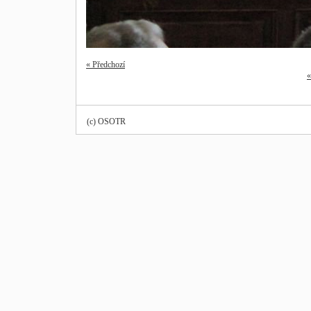
« Předchozí
«
(c) OSOTR