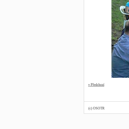
« Předchozí
(c) OSOTR