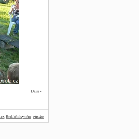
Další »
.cz
,
Redakční systém
|
Přihlásit