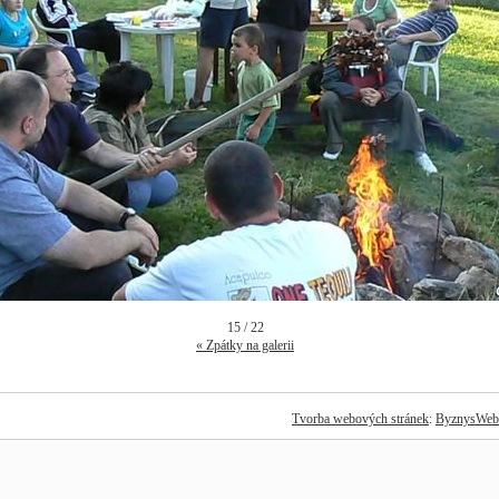
15 / 22
« Zpátky na galerii
Tvorba webových stránek
:
ByznysWeb