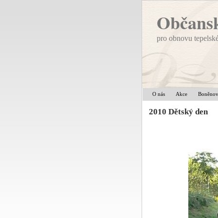
Občansk
pro obnovu tepelsk
O nás
Akce
Boněno
2010 Dětský den