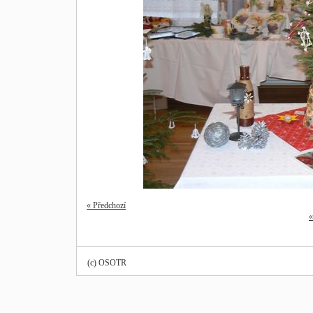
« Předchozí
«
(c) OSOTR