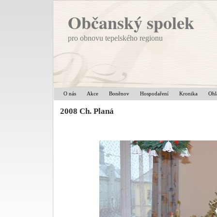
Občanský spolek
pro obnovu tepelského regionu
O nás
Akce
Boněnov
Hospodaření
Kronika
Ohl
2008 Ch. Planá