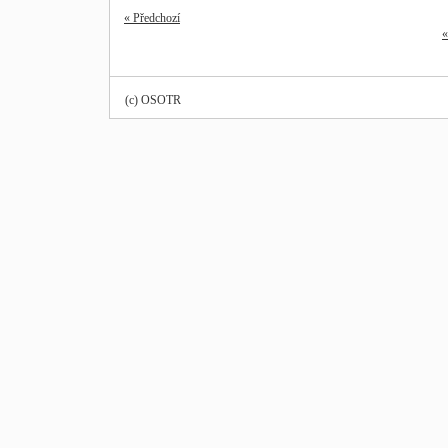
« Předchozí
«
(c) OSOTR