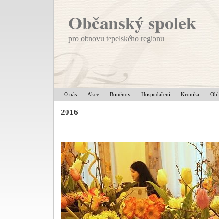
Občanský spolek
pro obnovu tepelského regionu
O nás
Akce
Boněnov
Hospodaření
Kronika
Ohl
2016