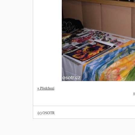
« Předchozí
«
(c) OSOTR