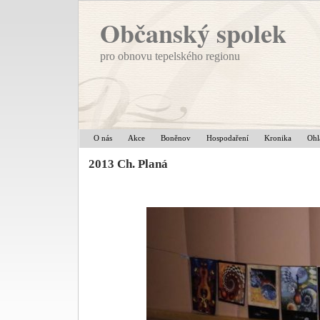
Občanský spolek
pro obnovu tepelského regionu
O nás
Akce
Boněnov
Hospodaření
Kronika
Ohl
2013 Ch. Planá