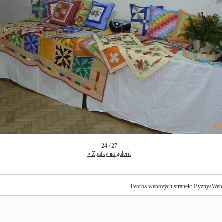
24 / 27
« Zpátky na galerii
Tvorba webových stránek
:
ByznysWeb