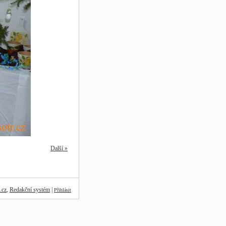
Další »
.cz
,
Redakční systém
|
Přihlásit