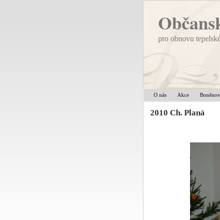
Občansk
pro obnovu tepelsk
O nás
Akce
Boněno
2010 Ch. Planá