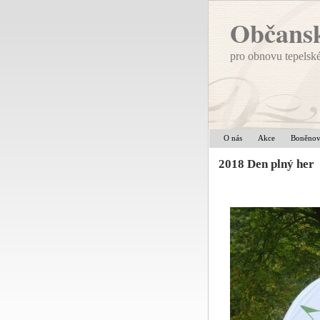
Občansk
pro obnovu tepelsk
O nás
Akce
Boněno
2018 Den plný her