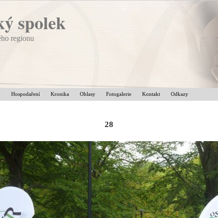
ý spolek
ého regionu
v
Hospodaření
Kronika
Ohlasy
Fotogalerie
Kontakt
Odkazy
28