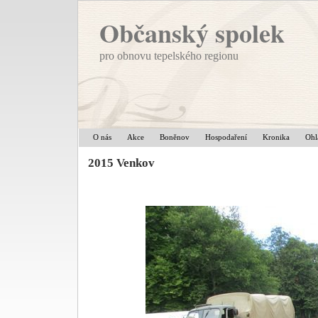
Občanský spolek
pro obnovu tepelského regionu
O nás
Akce
Boněnov
Hospodaření
Kronika
Ohl
2015 Venkov