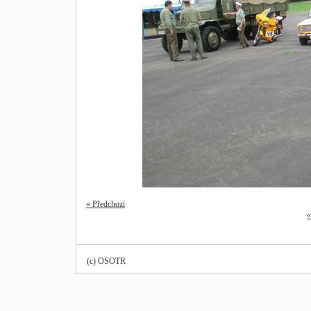
« Předchozí
«
(c) OSOTR