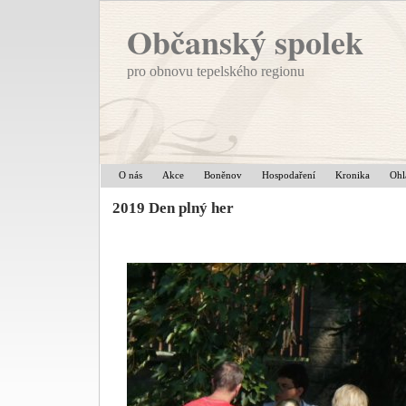
Občanský spolek
pro obnovu tepelského regionu
O nás
Akce
Boněnov
Hospodaření
Kronika
Ohl
2019 Den plný her