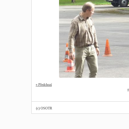
« Předchozí
«
(c) OSOTR