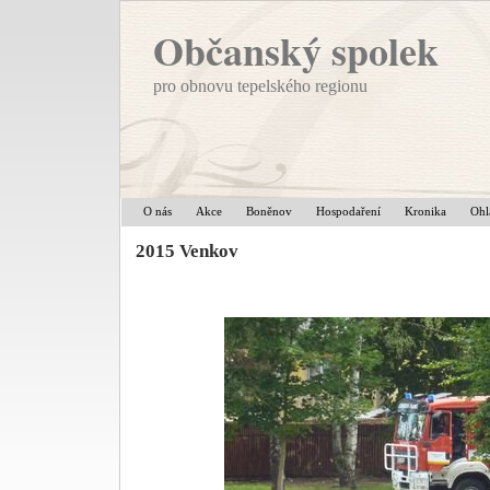
Občanský spolek
pro obnovu tepelského regionu
O nás
Akce
Boněnov
Hospodaření
Kronika
Ohl
2015 Venkov