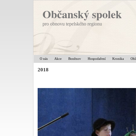
Občanský spolek
pro obnovu tepelského regionu
O nás
Akce
Boněnov
Hospodaření
Kronika
Ohl
2018