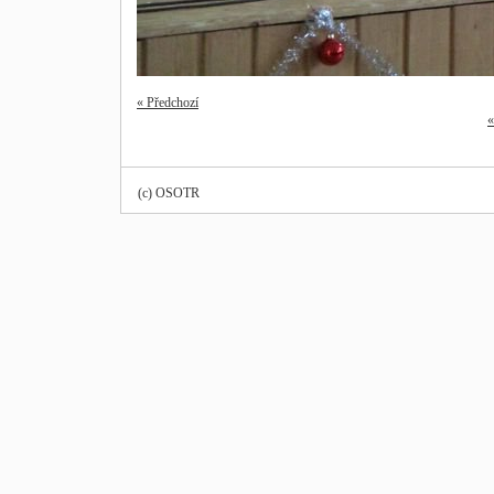
« Předchozí
«
(c) OSOTR