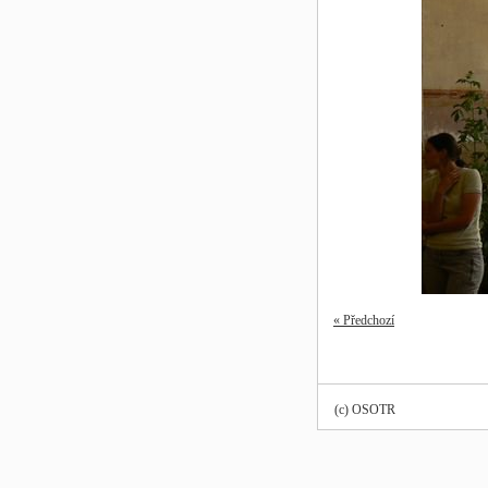
« Předchozí
(c) OSOTR