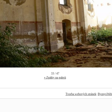
33 / 47
« Zpátky na galerii
Tvorba webových stránek
:
ByznysWeb