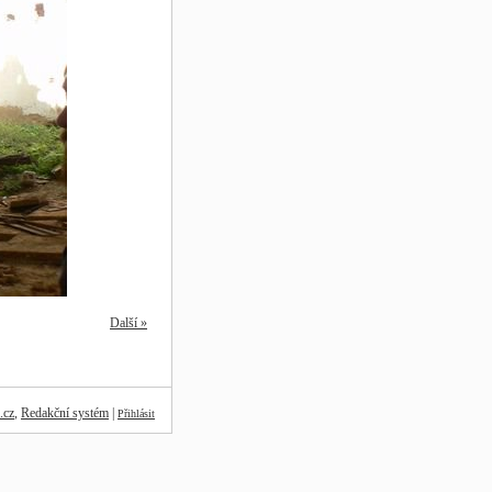
Další »
.cz
,
Redakční systém
|
Přihlásit