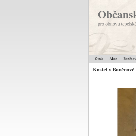
Občansk
pro obnovu tepelsk
O nás
Akce
Boněno
Kostel v Boněnově 