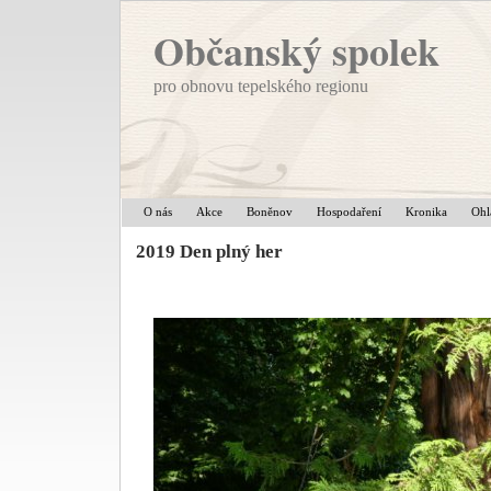
Občanský spolek
pro obnovu tepelského regionu
O nás
Akce
Boněnov
Hospodaření
Kronika
Ohl
2019 Den plný her