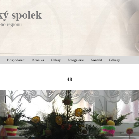
ý spolek
ého regionu
v
Hospodaření
Kronika
Ohlasy
Fotogalerie
Kontakt
Odkazy
48