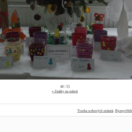
48 / 55
« Zpátky na galerii
Tvorba webových stránek
:
ByznysWeb