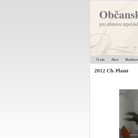
Občansk
pro obnovu tepelsk
O nás
Akce
Boněno
2012 Ch. Planá