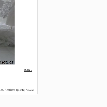
Další »
.cz
,
Redakční systém
|
Přihlásit