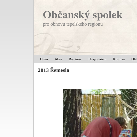
Občanský spolek
pro obnovu tepelského regionu
O nás
Akce
Boněnov
Hospodaření
Kronika
Ohl
2013 Řemesla