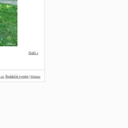
Další »
.cz
,
Redakční systém
|
Přihlásit