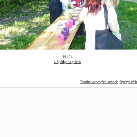
19 / 24
« Zpátky na galerii
Tvorba webových stránek
:
ByznysWeb