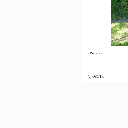
« Předchozí
(c) OSOTR