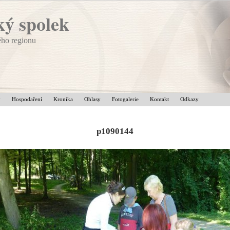
ý spolek
ého regionu
v
Hospodaření
Kronika
Ohlasy
Fotogalerie
Kontakt
Odkazy
p1090144