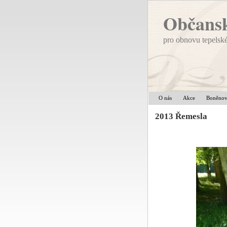
Občansk
pro obnovu tepelsk
O nás
Akce
Boněno
2013 Řemesla