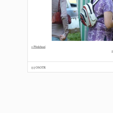
« Předchozí
«
(c) OSOTR