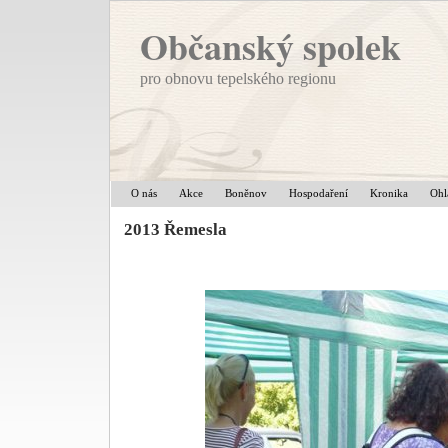
Občanský spolek
pro obnovu tepelského regionu
O nás
Akce
Boněnov
Hospodaření
Kronika
Ohl
2013 Řemesla